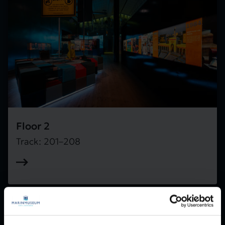
Floor 2
Track: 201–208