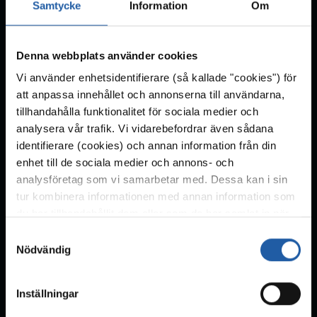
Samtycke
Information
Om
Denna webbplats använder cookies
Vi använder enhetsidentifierare (så kallade "cookies") för
att anpassa innehållet och annonserna till användarna,
tillhandahålla funktionalitet för sociala medier och
analysera vår trafik. Vi vidarebefordrar även sådana
identifierare (cookies) och annan information från din
Submarine Hall
enhet till de sociala medier och annons- och
Track: 301–310
analysföretag som vi samarbetar med. Dessa kan i sin
tur kombinera informationen med annan information som
du har tillhandahållit dem eller som de har samlat in när
du har använt deras tjänster. För mer information, se
S
sidan
cookies
.
Nödvändig
a
m
t
Inställningar
y