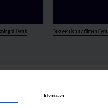
ning till vrak
Textversion av filmen Fyra
Örlogsstaden Karlskrona
Information
arvet
Världsarvsfilmen 