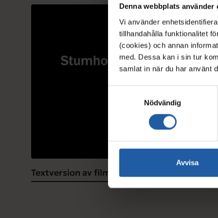
Denna webbplats använder 
Spela video
Vi använder enhetsidentifiera
tillhandahålla funktionalitet 
(cookies) och annan informat
med. Dessa kan i sin tur kom
samlat in när du har använt d
S
Nödvändig
a
m
t
y
c
k
Avvisa
Textversion av filmen Stumholmen - en del a
e
s
v
a