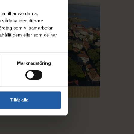
Spela video Världsarvsfilmen för barn
na till användarna,
n sådana identifierare
företag som vi samarbetar
hållit dem eller som de har
Marknadsföring
Tillåt alla
dsarvsfilmen för barn