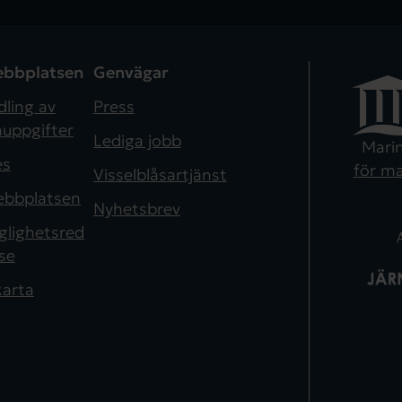
bbplatsen
Genvägar
ling av
Press
uppgifter
Lediga jobb
Mari
es
för ma
Visselblåsartjänst
bbplatsen
Nyhetsbrev
nglighetsred
se
arta