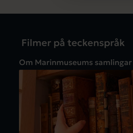
l
Filmer på teckenspråk
Om Marinmuseums samlingar
Spela vide