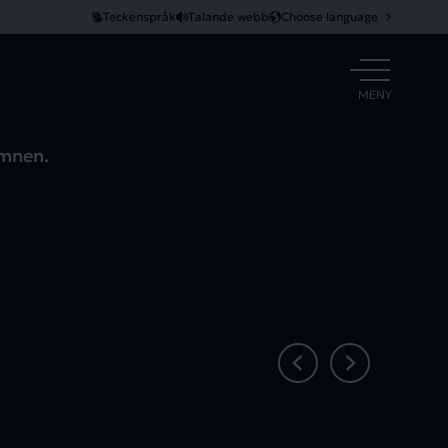
Teckenspråk
Talande webb
Choose language
ÖPPNA
MENY
ämnen.