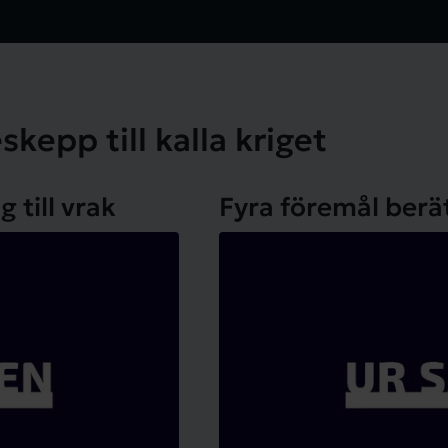
kepp till kalla kriget
 till vrak
Fyra föremål berä
Linjeskeppet Wasa - från ritning till vrak