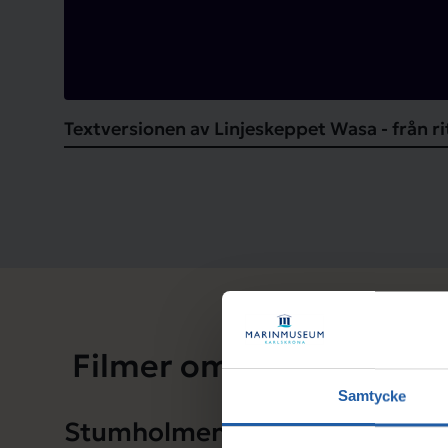
Textversionen av Linjeskeppet Wasa - från rit
Filmer om världsarvet 
Samtycke
Stumholmen - en del av världs