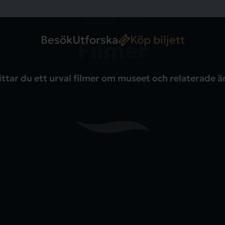
Utforska
Filmer
Besök
Utforska
Köp biljett
Filmer
ittar du ett urval filmer om museet och relaterade 