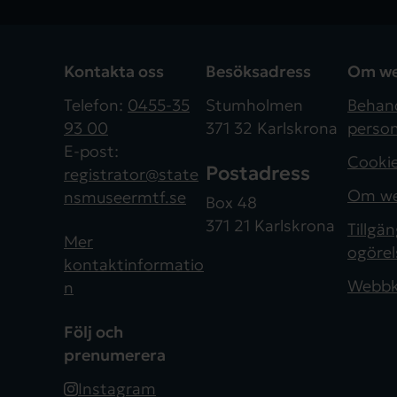
Kontakta oss
Besöksadress
Om we
Telefon:
0455-35
Stumholmen
Behand
93 00
371 32 Karlskrona
person
E-post:
Cooki
Postadress
registrator@state
Om we
nsmuseermtf.se
Box 48
371 21 Karlskrona
Tillgä
Mer
ogörel
kontaktinformatio
Webbk
n
Följ och
prenumerera
Instagram