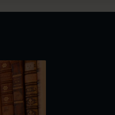
o Om Marinmuseums samlingar