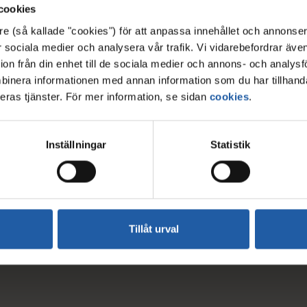
cookies
 Stumholmen - en del av världsarvet
re (så kallade "cookies") för att anpassa innehållet och annonser
för sociala medier och analysera vår trafik. Vi vidarebefordrar äve
ion från din enhet till de sociala medier och annons- och analys
binera informationen med annan information som du har tillhanda
eras tjänster. För mer information, se sidan
cookies
.
Inställningar
Statistik
Tillåt urval
v Världsarvet
Textversion av filmen Värl