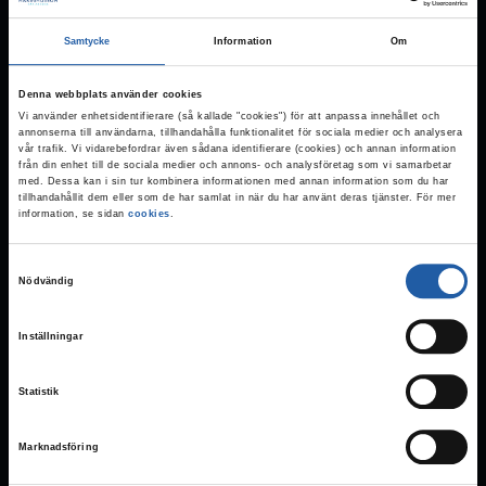
använder inga egna tangentbordskommandon,
Samtycke
Information
Om
vilket gör att du kan använda ditt tangentbord
precis som vanligt.
Denna webbplats använder cookies
Vi använder enhetsidentifierare (så kallade "cookies") för att anpassa innehållet och
annonserna till användarna, tillhandahålla funktionalitet för sociala medier och analysera
vår trafik. Vi vidarebefordrar även sådana identifierare (cookies) och annan information
från din enhet till de sociala medier och annons- och analysföretag som vi samarbetar
Exempel på vanliga
med. Dessa kan i sin tur kombinera informationen med annan information som du har
tillhandahållit dem eller som de har samlat in när du har använt deras tjänster. För mer
tangentbordskommandon:
information, se sidan
cookies
.
Tryck på Tab för att stega mellan interaktiva
S
element
Nödvändig
a
Tryck på Enter eller mellanslag för att
m
Inställningar
t
aktivera ett interaktivt element som har
y
fokus
Statistik
c
Använd piltangenterna för att navigera
k
inom ett interaktivt element
Marknadsföring
e
s