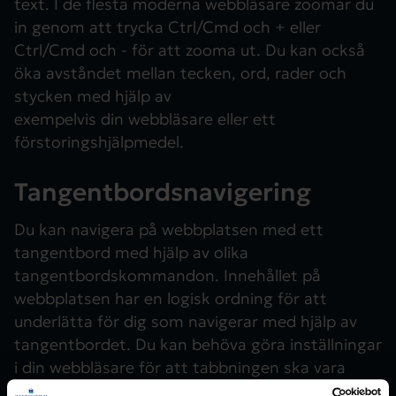
text. I de flesta moderna webbläsare zoomar du
in genom att trycka Ctrl/Cmd och + eller
Ctrl/Cmd och - för att zooma ut. Du kan också
öka avståndet mellan tecken, ord, rader och
stycken med hjälp av
exempelvis din webbläsare eller ett
förstoringshjälpmedel.
Tangentbordsnavigering
Du kan navigera på webbplatsen med ett
tangentbord med hjälp av olika
tangentbordskommandon. Innehållet på
webbplatsen har en logisk ordning för att
underlätta för dig som navigerar med hjälp av
tangentbordet. Du kan behöva göra inställningar
i din webbläsare för att tabbningen ska vara
påslagen eller fungera optimalt. Webbplatsen