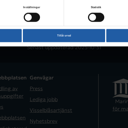
Inställningar
Statistik
Tillåt urval
Senast uppdaterad
2025-10-31
bbplatsen
Genvägar
ling av
Press
uppgifter
Lediga jobb
Mari
es
för ma
Visselblåsartjänst
bbplatsen
Nyhetsbrev