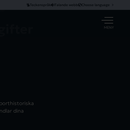
Teckenspråk
Talande webb
Choose language
ter
ifter
ÖPPNA
MENY
orthistoriska
ndlar dina