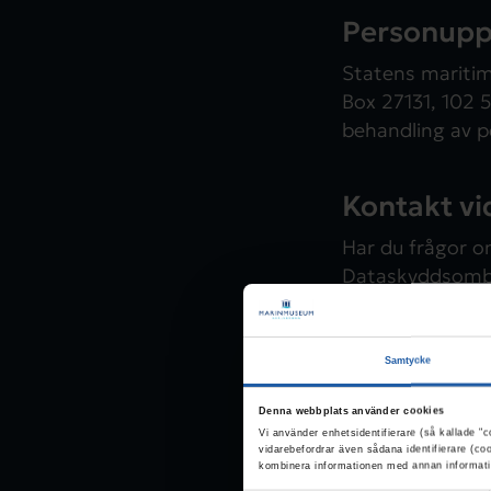
Personupp
Statens maritim
Box 27131, 102 
behandling av p
Kontakt vi
Har du frågor o
Dataskyddsombu
E-post: datas
Samtycke
Så behandlar
Denna webbplats använder cookies
Vi använder enhetsidentifierare (så kallade "c
vidarebefordrar även sådana identifierare (co
kombinera informationen med annan informatio