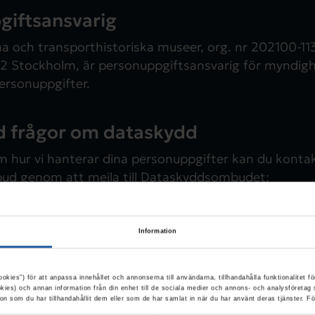
giftsansvarig
a och transporthistoriska museer, org. nr 202100-11
52 Stockholm, är personuppgiftsansvarig för myndig
ersonuppgifter.
d frågor om dataskydd
m hur vi hanterar dina personuppgifter kan du kontak
d genom att mejla till Dataskyddsombudet:
kyddsombud@smtm.se
Information
 vi dina personuppgifter (extern länk)
ookies") för att anpassa innehållet och annonserna till användarna, tillhandahålla funktionalitet fö
okies) och annan information från din enhet till de sociala medier och annons- och analysföreta
n som du har tillhandahållit dem eller som de har samlat in när du har använt deras tjänster. F