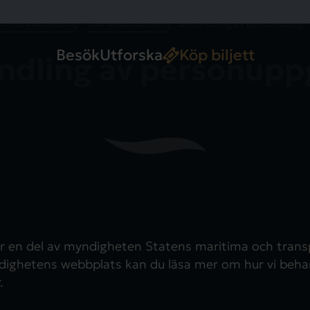
 Marinmuseum
Om webbplatsen
Behandling av personuppgif
Besök
Utforska
Köp biljett
ndling av personuppg
 en del av myndigheten Statens maritima och transp
ighetens webbplats kan du läsa mer om hur vi beha
.