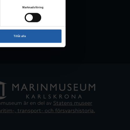
Marknadsföring
Tillåt alla
nmuseum är en del av
Statens museer
ritim-, transport- och försvarshistoria.