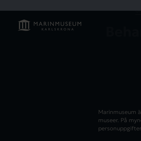
Om
Beha
Marinmuseum är
museer. På mynd
personuppgifter