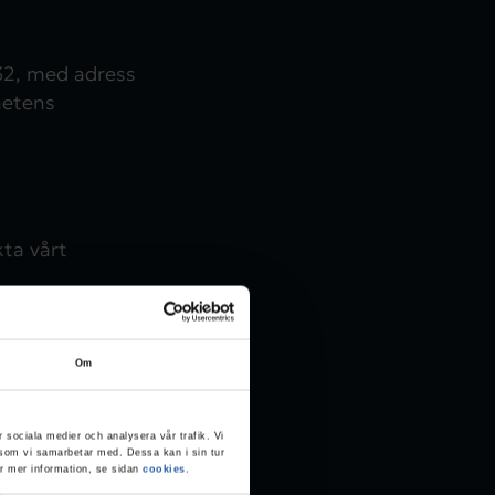
32, med adress
hetens
ta vårt
Om
r sociala medier och analysera vår trafik. Vi
g som vi samarbetar med. Dessa kan i sin tur
ör mer information, se sidan
cookies
.