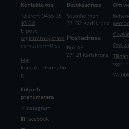
Kontakta oss
Besöksadress
Om we
Telefon:
0455-35
Stumholmen
Behand
93 00
371 32 Karlskrona
person
E-post:
Cooki
Postadress
registrator@state
Om we
nsmuseermtf.se
Box 48
371 21 Karlskrona
Tillgä
Mer
ogörel
kontaktinformatio
Webbk
n
Följ och
prenumerera
Instagram
Facebook