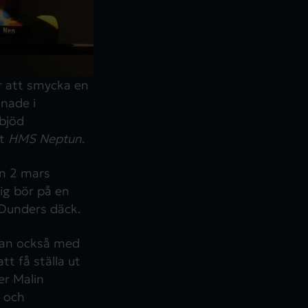
r att smycka en
nade i
 bjöd
åt
HMS Neptun
.
en 2 mars
ig bör på en
 Dunders däck.
utan också med
tt få ställa ut
er Malin
 och