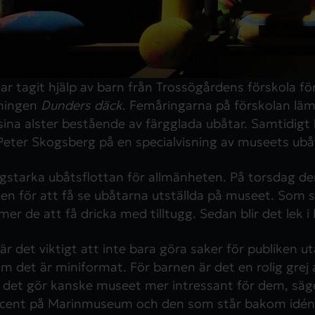
 tagit hjälp av barn från Trossögårdens förskola fö
lningen
Dunders däck
. Femåringarna på förskolan läm
ina alster bestående av färgglada ubåtar. Samtidigt
eter Skogsberg på en specialvisning av museets ub
rgstarka ubåtsflottan för allmänheten. På torsdag d
en för att få se ubåtarna utställda på museet. Som s
r de att få dricka med tilltugg. Sedan blir det lek i
 det viktigt att inte bara göra saker för publiken 
m det är miniformat. För barnen är det en rolig grej a
det gör kanske museet mer intressant för dem, säg
cent på Marinmuseum och den som står bakom idén