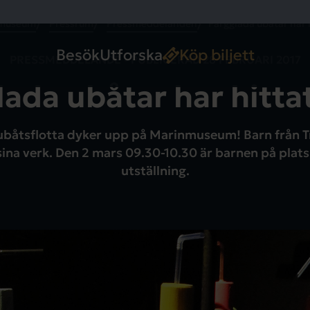
museum
Pressrum
Pressmeddelanden
Färgglada ubåtar har 
Besök
Utforska
Köp biljett
PRESSMEDDELANDE - PUBLICERAD
28 FEBRUARI 2017
lada ubåtar har hitta
 ubåtsflotta dyker upp på Marinmuseum! Barn från 
sina verk. Den 2 mars 09.30-10.30 är barnen på plats
utställning.