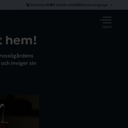
Teckenspråk
Talande webb
Choose language
hittat hem!
ÖPPNA
MENY
t hem!
Trossögårdens
 och inviger sin