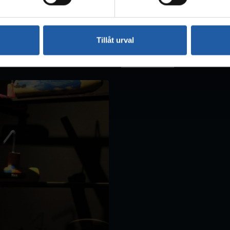
Trossögårdens förs
Tillåt urval
Ladda ner