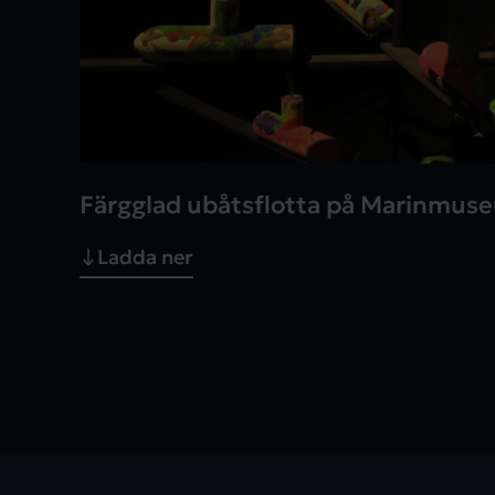
Färgglad ubåtsflotta på Marinmus
Ladda ner