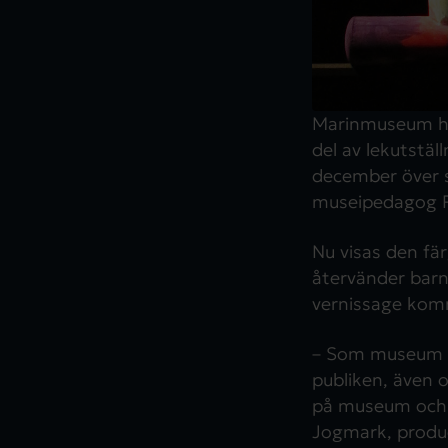
Marinmuseum har
del av lekutstäl
december över s
museipedagog P
Nu visas den fä
återvänder barn
vernissage komme
– Som museum är
publiken, även o
på museum och 
Jogmark, produ