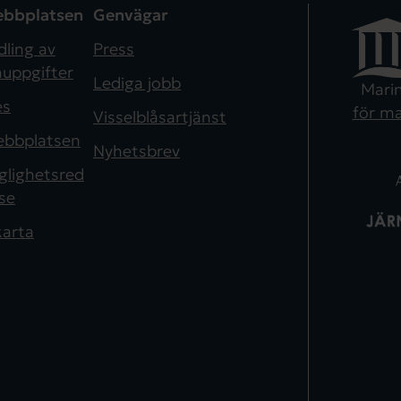
bbplatsen
Genvägar
ling av
Press
uppgifter
Lediga jobb
Mari
es
för ma
Visselblåsartjänst
bbplatsen
Nyhetsbrev
nglighetsred
se
arta