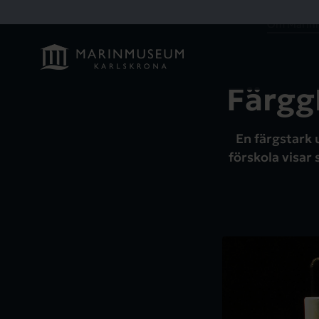
Om Marin
Färgg
En färgstark
förskola visar 