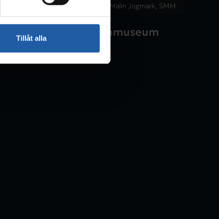
Malin Jogmark, SMM
kola ställer ut på Marinmuseum
Tillåt alla