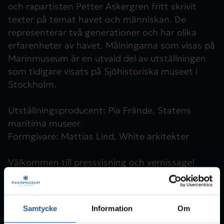
och rapartisten Petter Askergren fritt skrivit
texter på temat havet och människan. De
representerar två generationer och har olika
erfarenheter av havet. Målningarna som visas på
Marinmuseum är en utvald del av utställningen
som tidigare visats på Sjöhistoriska museet i
Stockholm.
Utställningsproducent: Pia Frände, Statens
maritima museer
Formgivare: Mattias Lind, White arkitekter
Välkommen till pressvisning och vernissage!
Torsdagen den 10 december kl.11 är ni varmt
välkomna till pressvisning av Möt horisonten. På
plats finns utställningschef Carina Karonen och
Samtycke
Information
Om
utställningsproducent Pia Frände.