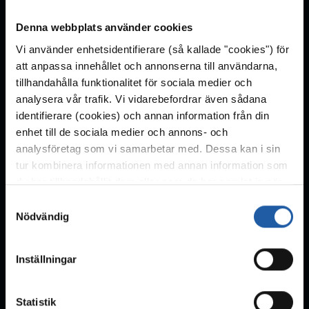
Under lördagens vernissage inviger
Denna webbplats använder cookies
Marinmuseums chef Richard Bauer utställningen
Vi använder enhetsidentifierare (så kallade "cookies") för
tillsammans med samlaren Erik Ekegren och
att anpassa innehållet och annonserna till användarna,
Ronald Bergman, ordförande i Föreningen
tillhandahålla funktionalitet för sociala medier och
Sveriges Sjöfartsmuseum i Stockholm.
analysera vår trafik. Vi vidarebefordrar även sådana
identifierare (cookies) och annan information från din
Pressbilder
enhet till de sociala medier och annons- och
Högupplösta pressbilder på
analysföretag som vi samarbetar med. Dessa kan i sin
http://press.maritima.se
tur kombinera informationen med annan information som
du har tillhandahållit dem eller som de har samlat in när
du har använt deras tjänster. För mer information, se
Kontaktpersoner
S
sidan
cookies
.
Nödvändig
Carina Karonen, utställningschef, Marinmuseum
a
carina.karonen@maritima.se
m
t
0455-35 93 77
Inställningar
y
c
Helena Grännsjö, informationsansvarig,
k
Statistik