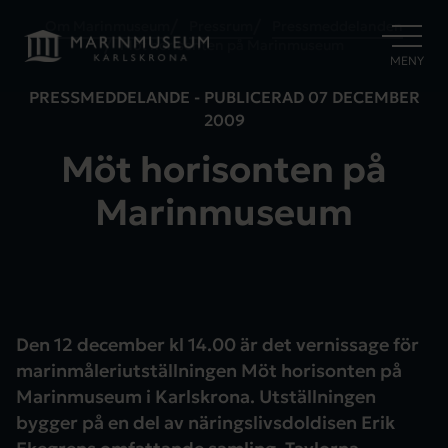
Om Marinmuseum
Pressrum
Pressmeddelanden
Möt horisonten på Marinmuseum
ÖPPNA
MENY
PRESSMEDDELANDE - PUBLICERAD
07 DECEMBER
2009
Möt horisonten på
Marinmuseum
Den 12 december kl 14.00 är det vernissage för
marinmåleriutställningen Möt horisonten på
Marinmuseum i Karlskrona. Utställningen
bygger på en del av näringslivsdoldisen Erik