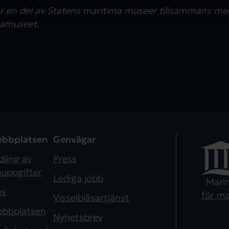
en del av Statens maritima museer tillsammans med
amuseet.
bbplatsen
Genvägar
ling av
Press
uppgifter
Lediga jobb
Mari
es
för ma
Visselblåsartjänst
bbplatsen
Nyhetsbrev