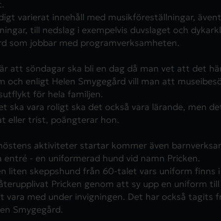
.
äldigt varierat innehåll med musikföreställningar, även
ingar, till nedslag i exempelvis duvslaget och dykark
rd som jobbar med programverksamheten.
r att söndagar ska bli en dag då man vet att det hä
och enligt Helen Smygegård vill man att museibesök
utflykt för hela familjen.
t ska vara roligt ska det också vara lärande, men de
 eller trist, poängterar hon.
höstens aktiviteter startar kommer även barnverks
 entré - en uniformerad hund vid namn Pricken.
en liten skeppshund från 60-talet vars uniform finns 
terupplivat Pricken genom att sy upp en uniform till
vara med under invigningen. Det har också tagits 
elen Smygegård.