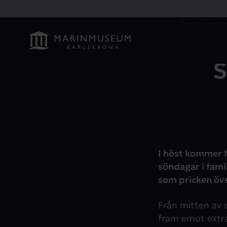
Om Marinmu
S
I höst kommer 
söndagar i fami
som pricken öve
Från mitten av 
fram emot extr