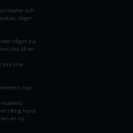
tyrsteater och
lockan, säger
nder något kul
et ska bli en
t ska inte
amhetens nya
i museets
 en riktig hund
fram en ny