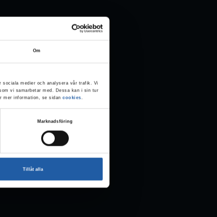
rättar vi mer om
iformerade hund
ilder åt
Om
r sociala medier och analysera vår trafik. Vi
g som vi samarbetar med. Dessa kan i sin tur
ör mer information, se sidan
cookies
.
Marknadsföring
Tillåt alla