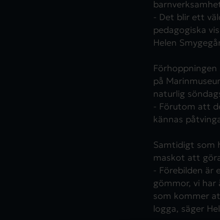
barnverksamhet
- Det blir ett v
pedagogiska visn
Helen Smygegå
Förhoppningen ä
på Marinmuseum 
naturlig söndags
- Förutom att de
kännas påtvingat
Samtidigt som 
maskot att göra
- Förebilden är 
gömmor, vi har å
som kommer att 
logga, säger H