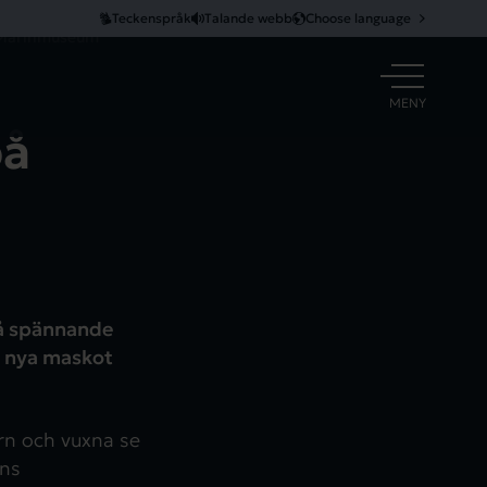
Teckenspråk
Talande webb
Choose language
å Marinmuseum
ÖPPNA
MENY
på
på spännande
s nya maskot
arn och vuxna se
ens