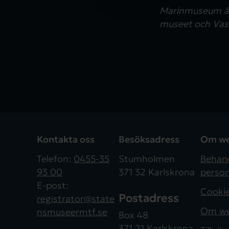
v
Marinmuseum är 
a
museet och Vas
l
Kontakta oss
Besöksadress
Om we
Telefon:
0455-35
Stumholmen
Behand
93 00
371 32 Karlskrona
person
E-post:
Cooki
Postadress
registrator@state
Om we
nsmuseermtf.se
Box 48
371 21 Karlskrona