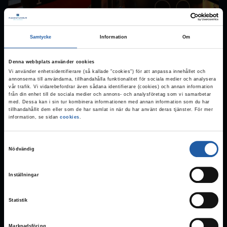
Samtycke
Information
Om
Ladda ner
Denna webbplats använder cookies
Vi använder enhetsidentifierare (så kallade "cookies") för att anpassa innehållet och
annonserna till användarna, tillhandahålla funktionalitet för sociala medier och analysera
vår trafik. Vi vidarebefordrar även sådana identifierare (cookies) och annan information
från din enhet till de sociala medier och annons- och analysföretag som vi samarbetar
med. Dessa kan i sin tur kombinera informationen med annan information som du har
tillhandahållit dem eller som de har samlat in när du har använt deras tjänster. För mer
information, se sidan
cookies
.
S
Nödvändig
a
m
Inställningar
t
y
3DVision
Statistik
c
k
Marinmuseums ubåtshall
Marknadsföring
e