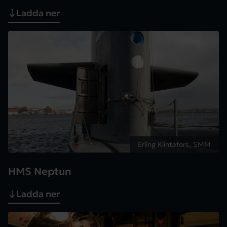
Ladda ner
Erling Klintefors, SMM
HMS Neptun
Ladda ner