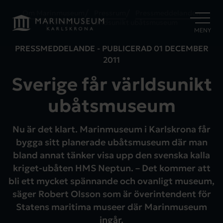
Om Marinmuseum
Pressrum
Pressmeddelanden
Sverige får världsunikt ubåtsmuseum
ÖPPNA
MENY
PRESSMEDDELANDE - PUBLICERAD
01 DECEMBER
2011
Sverige får världsunikt
ubåtsmuseum
Nu är det klart. Marinmuseum i Karlskrona får
bygga sitt planerade ubåtsmuseum där man
bland annat tänker visa upp den svenska kalla
kriget-ubåten HMS Neptun. – Det kommer att
bli ett mycket spännande och ovanligt museum,
säger Robert Olsson som är överintendent för
Statens maritima museer där Marinmuseum
ingår.