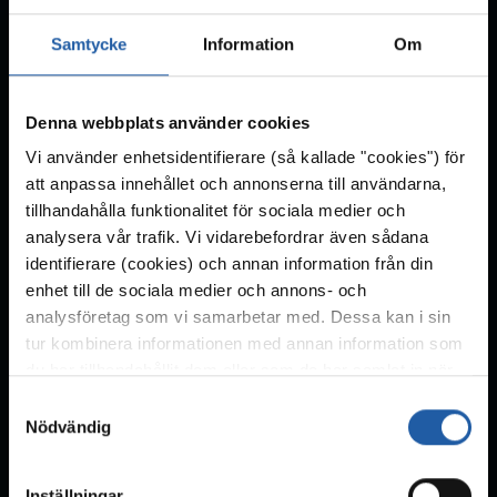
Samtycke
Information
Om
Denna webbplats använder cookies
Vi använder enhetsidentifierare (så kallade "cookies") för
att anpassa innehållet och annonserna till användarna,
tillhandahålla funktionalitet för sociala medier och
Ubåtshallen
analysera vår trafik. Vi vidarebefordrar även sådana
identifierare (cookies) och annan information från din
Ljudspår 301–310
enhet till de sociala medier och annons- och
analysföretag som vi samarbetar med. Dessa kan i sin
tur kombinera informationen med annan information som
du har tillhandahållit dem eller som de har samlat in när
du har använt deras tjänster. För mer information, se
S
sidan
cookies
.
Nödvändig
a
m
t
Inställningar