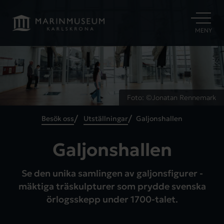
ÖPPNA
MENY
Foto: ©Jonatan Rennemark
Besök oss
Utställningar
Galjonshallen
Galjonshallen
Se den unika samlingen av galjonsfigurer -
mäktiga träskulpturer som prydde svenska
örlogsskepp under 1700-talet.